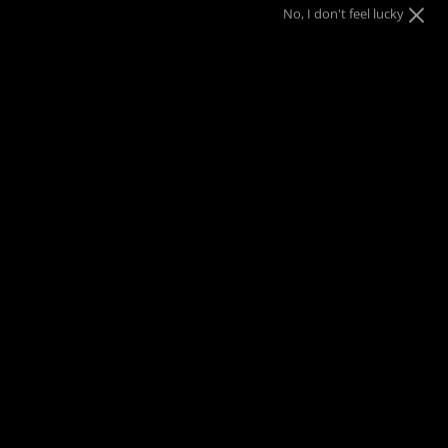
Or
No, I don't feel lucky
Taille
17 pouces
20 pouces
SOLD OUT
This product is unavailable
SOLDE D'ÉTÉ
| 40 % DE RABAIS SUR TOUT* | GARANTIE D'UN
AN
DRAE PORTÉ PAR